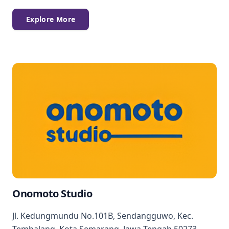
Explore More
Onomoto Studio
Jl. Kedungmundu No.101B, Sendangguwo, Kec.
Tembalang, Kota Semarang, Jawa Tengah 50273