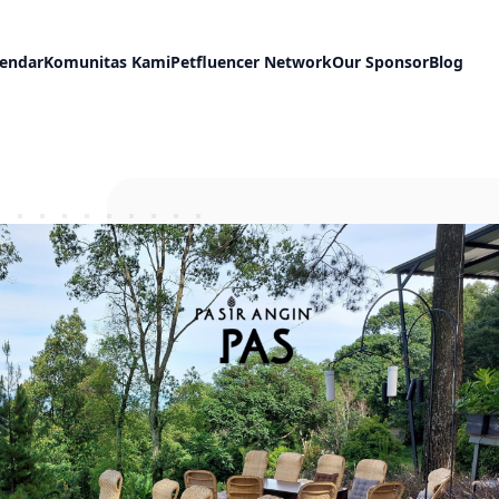
lendar
Komunitas Kami
Petfluencer Network
Our Sponsor
Blog