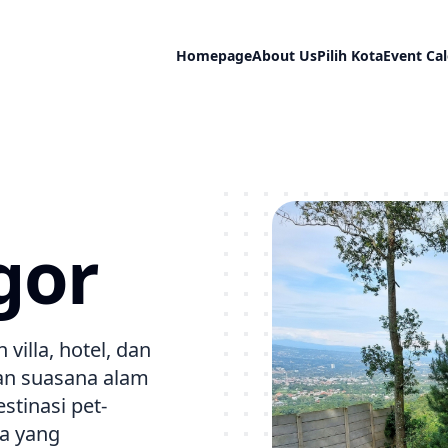
Homepage
About Us
Pilih Kota
Event Ca
gor
villa, hotel, dan
an suasana alam
stinasi pet-
la yang