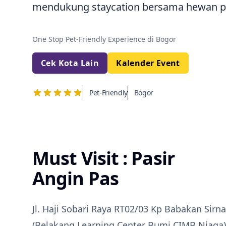
mendukung staycation bersama hewan pe
One Stop Pet-Friendly Experience di Bogor
Cek Kota Lain
Kalender Event
Pet-Friendly
Bogor
Must Visit : Pasir
Angin Pas
Jl. Haji Sobari Raya RT02/03 Kp Babakan Sirna
(Belakang Learning Center Bumi CIMB Niaga)