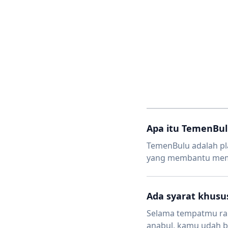
Apa itu TemenBul
TemenBulu adalah pla
yang membantu memp
Ada syarat khusus
Selama tempatmu ram
anabul, kamu udah bi