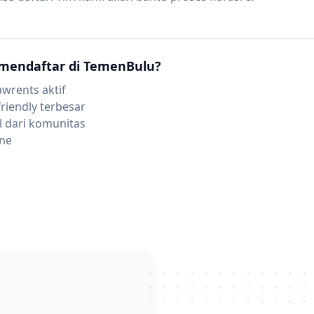
mendaftar di TemenBulu?
wrents aktif
friendly terbesar
l dari komunitas
ine